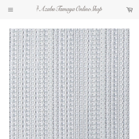
コ
カ
ン
ー
テ
サ
ト
イ
ン
ト
ツ
メ
に
ニ
ュ
ス
ー
キ
ッ
プ
す
る