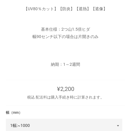
【UV80％カット】【防炎】【遮熱】【遮像】
基本仕様：2つ山1.5倍ヒダ
幅90センチ以下の場合は片開きのみ
納期：1～2週間
通
¥2,200
常
価
税込
配送料
は購入手続き時に計算されます。
格
幅（mm）